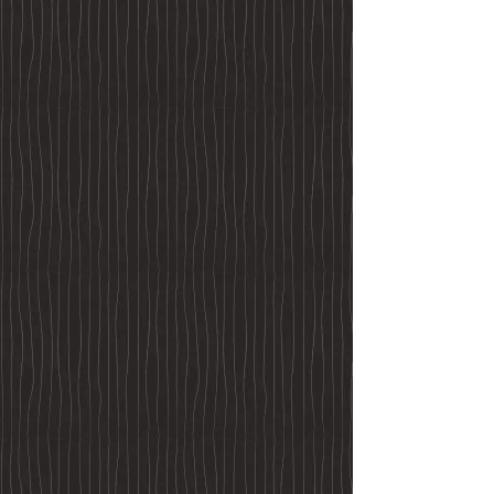
c’est souvent lié à la perte d’érection ou à la peur de la pe
souvent sa première source d'excitation (lorsqu'il était lui
change de codes, ça ne marchera plus (c’est inconscient). Don
génitales avec des adultes. Le pédophile s'excite sexuellemen
domination psychologique ou physique ; (2) il développe en g
pas entre affection et sexualité ; (3) un corps immature l'
(ce qui l’excite). Tout en étant ferme sur les règles d'inter
même être retiré en tout temps), une thérapie sexologique 
faire désapprendre et réapprivoiser une nouvelle sexualité p
narcissiques ne consultent quasiment jamais). On ne mod
faut le vivre émotionnellement, à travers l'expérience d'une 
un sentiment. Elle sera toujours plus fort qu’une règle, u