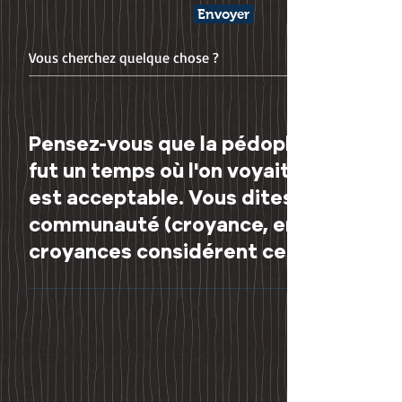
Envoyer
Pensez-vous que la pédophilie est une
fut un temps où l'on voyait l'homosex
est acceptable. Vous dites que la no
communauté (croyance, environnement .
croyances considérent ces actes co
Premièrement, la pédophilie est illégale. Comme pour le cas 
"consentement" l'acceptent ou la cautionnent. Après, sel
considérée comme une orientation sexuelle (non acceptable)
veut aussi dire qu'ils peuvent évoluer et changer, tout dé
Certains ont des codes d'attractions et ne souhaitent pas év
acquis, car la plupart des comportements sont appris et au