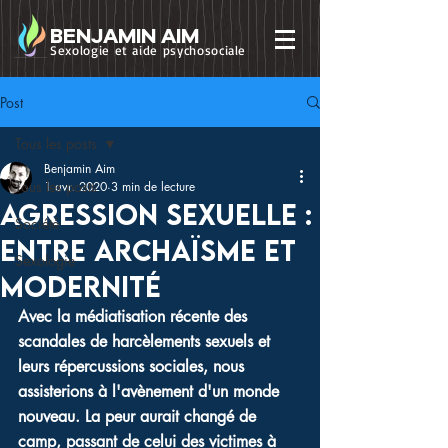
BENJAMIN AIM
Sexologie et aide psychosociale
Post
Tous les posts
Benjamin Aim
Tous les posts
1 avr. 2020
3 min de lecture
Agression sexuelle :
Société
entre archaïsme et
Sexologie
modernité
Avec la médiatisation récente des 
scandales de harcèlements sexuels et 
leurs répercussions sociales, nous 
assisterions à l'avènement d'un monde 
nouveau. La peur aurait changé de 
camp, passant de celui des victimes à 